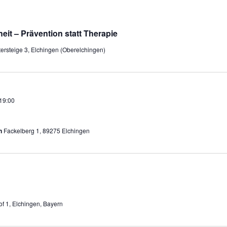
it – Prävention statt Therapie
tersteige 3, Elchingen (Oberelchingen)
19:00
en
Fackelberg 1, 89275 Elchingen
of 1, Elchingen, Bayern