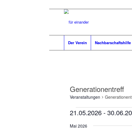
Der Verein
Nachbarschaftshilfe
Generationentreff
Veranstaltungen
Generationentr
Veranstaltungen
21.05.2026
 - 
30.06.2
Datum
Mai 2026
wählen.