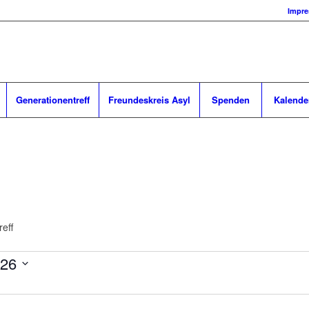
Impr
Generationentreff
Freundeskreis Asyl
Spenden
Kalende
eff
026