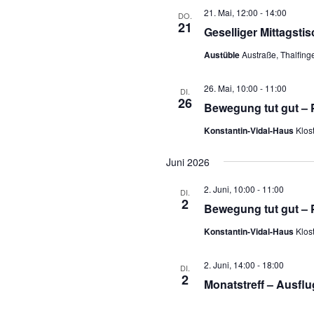
21. Mai, 12:00
-
14:00
DO.
21
Geselliger Mittagstis
Austüble
Austraße, Thalfing
26. Mai, 10:00
-
11:00
DI.
26
Bewegung tut gut – 
Konstantin-Vidal-Haus
Klos
Juni 2026
2. Juni, 10:00
-
11:00
DI.
2
Bewegung tut gut – 
Konstantin-Vidal-Haus
Klos
2. Juni, 14:00
-
18:00
DI.
2
Monatstreff – Ausflu