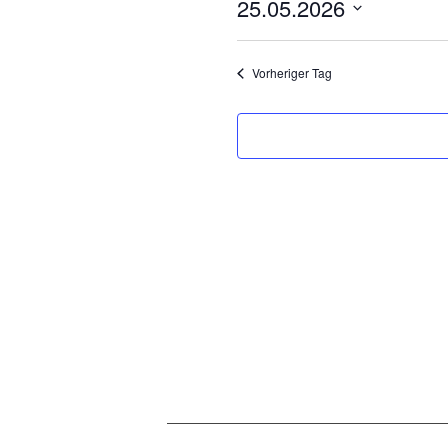
25.05.2026
Mai
Datum
2026
wählen.
Vorheriger Tag