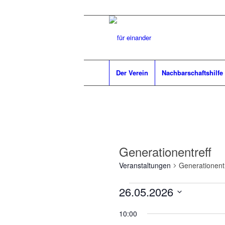
Der Verein
Nachbarschaftshilfe
Generationentreff
Veranstaltungen
Generationentr
Veranstaltungen
26.05.2026
für
Datum
10:00
26.
wählen.