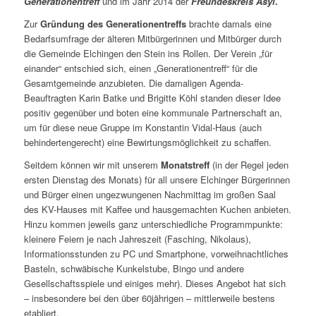
Generationentreff
und im Jahr 2014 der
Freundeskreis Asyl
.
Zur
Gründung des Generationentreffs
brachte damals eine
Bedarfsumfrage der älteren Mitbürgerinnen und Mitbürger durch
die Gemeinde Elchingen den Stein ins Rollen. Der Verein „für
einander“ entschied sich, einen „Generationentreff“ für die
Gesamtgemeinde anzubieten. Die damaligen Agenda-
Beauftragten Karin Batke und Brigitte Köhl standen dieser Idee
positiv gegenüber und boten eine kommunale Partnerschaft an,
um für diese neue Gruppe im Konstantin Vidal-Haus (auch
behindertengerecht) eine Bewirtungsmöglichkeit zu schaffen.
Seitdem können wir mit unserem
Monatstreff
(in der Regel jeden
ersten Dienstag des Monats) für all unsere Elchinger Bürgerinnen
und Bürger einen ungezwungenen Nachmittag im großen Saal
des KV-Hauses mit Kaffee und hausgemachten Kuchen anbieten.
Hinzu kommen jeweils ganz unterschiedliche Programmpunkte:
kleinere Feiern je nach Jahreszeit (Fasching, Nikolaus),
Informationsstunden zu PC und Smartphone, vorweihnachtliches
Basteln, schwäbische Kunkelstube, Bingo und andere
Gesellschaftsspiele und einiges mehr). Dieses Angebot hat sich
– insbesondere bei den über 60jährigen – mittlerweile bestens
etabliert.