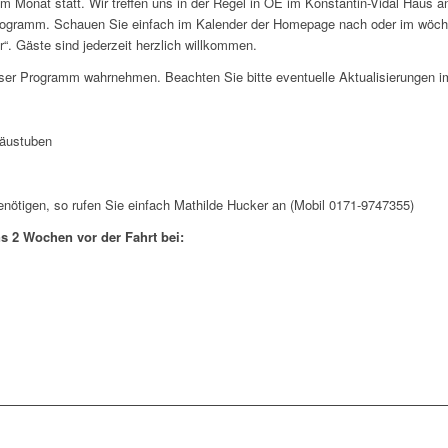
im Monat statt. Wir treffen uns in der Regel in OE im Konstantin-Vidal Haus 
ogramm. Schauen Sie einfach im Kalender der Homepage nach oder im wöchen
“. Gäste sind jederzeit herzlich willkommen.
nser Programm wahrnehmen. Beachten Sie bitte eventuelle Aktualisierungen i
räustuben
enötigen, so rufen Sie einfach Mathilde Hucker an (Mobil 0171-9747355)
 2 Wochen vor der Fahrt bei: