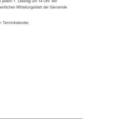
an jedem 1. Diestag um 14 Uhr. Wir
tlichen Mitteilungsblatt der Gemeinde
m Terminkalender.