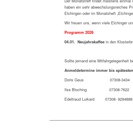
Der Monatstreff findet meistens einmal 
haben ein sehr abwechslungsreiches Pr
Elchingen oder im Monatsheft „Elchinger
Wir freuen uns, wenn viele Elchinger u
Programm 2026
04.01.
Neujahrskaffee
in den Klosterb
Sollte jemand eine Mitfahrgelegenheit b
Anmeldetermine immer bis spätestens
Doris Geus 07308-3434
Ilse Bloching 07308-7622
Edeltraud Luikard 07308- 9294888