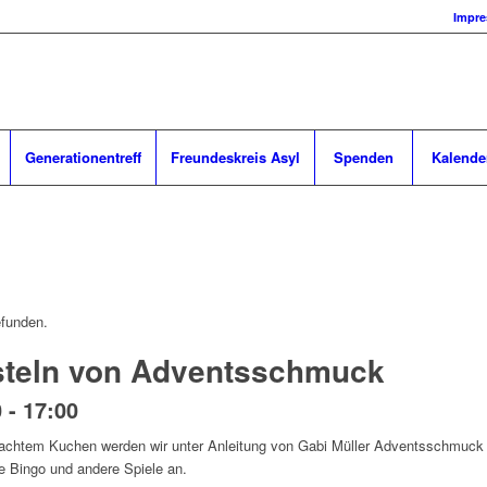
Impr
Generationentreff
Freundeskreis Asyl
Spenden
Kalende
efunden.
asteln von Adventsschmuck
0
-
17:00
achtem Kuchen werden wir unter Anleitung von Gabi Müller Adventsschmuck ba
ne Bingo und andere Spiele an.