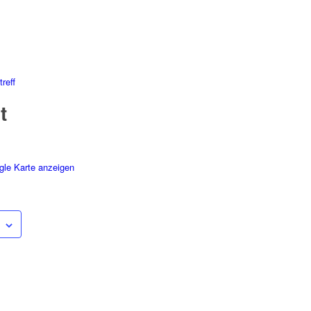
reff
t
gle Karte anzeigen