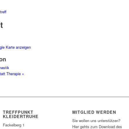
reff
t
gle Karte anzeigen
ion
nastik
tatt Therapie
»
TREFFPUNKT
MITGLIED WERDEN
KLEIDERTRUHE
Sie wollen uns unterstützen?
Fackelberg 1
Hier gehts zum Download des