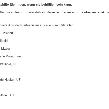
tshilfe Elchingen, wenn sie behilflich sein kann.
lfer unser Team zu unterstützen.
Jederzeit freuen wir uns über neue, akti
nsere Ansprechpartnerinnen aus allen drei Ortsteilen.
eichert
lbold
ayer
 Poleschner
 Willbold, OE
ilde Hucker, UE
Müller, TH