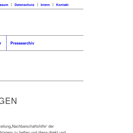
essum
Datenschutz
Intern
Kontakt
r
Pressearchiv
NGEN
eilung„Nachbarschaftshilfe“ der
bürgern zu helfen und diese direkt und