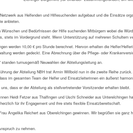
Netzwerk aus Helfenden und Hilfesuchenden aufgebaut und die Einsätze organ
ie anbieten.
den Wünschen und Bedürfnissen der Hilfe suchenden Mitbürgern wobei die Wür
 stets im Vordergrund steht. Wenn Unterstützung auf mehreren Schultern verte
ungen werden 10,00 € pro Stunde berechnet. Hiervon erhalten die Helfer/Helf
altung werden gedeckt. Eine Abrechnung über die Pflege- oder Krankenversich
7 standen turnusgemäß Neuwahlen der Abteilungsleitung an.
ührung der Abteilung NBH trat Armin Willbold nun in die zweite Reihe zurück.
dass im gesamten Team der Helfer und Einsatzleiterinnen ein äußerst harmon
uns, dass er der Abteilung als stellvertretender Vorsitzender erhalten bleibt.
innen Heidi Fetzer aus Thalfingen und Uschi Schneider aus Unterelchingen ha
herzlich für ihr Engagement und ihre stets flexible Einsatzbereitschaft.
r Frau Angelika Reichert aus Oberelchingen gewinnen. Wir begrüßen sie ganz 
 Anspruch zu nehmen.