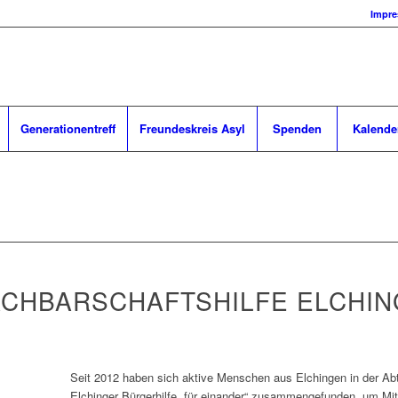
Impr
Generationentreff
Freundeskreis Asyl
Spenden
Kalende
ACHBARSCHAFTSHILFE ELCHI
Seit 2012 haben sich aktive Menschen aus Elchingen in der Abt
Elchinger Bürgerhilfe „für einander“ zusammengefunden, um Mit