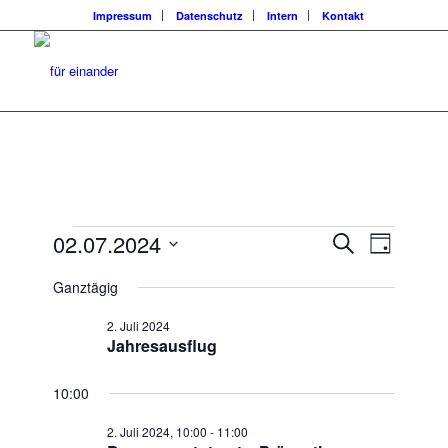
Impressum
Datenschutz
Intern
Kontakt
Veranstaltungen
Veransta
Veranst
02.07.2024
Suche
Tag
Ansicht
Suche
für
Datum
Navigat
Ganztägig
wählen.
und
2.
Ansichten
2. Juli 2024
Juli
Jahresausflug
Navigatio
2024
10:00
2. Juli 2024, 10:00
-
11:00