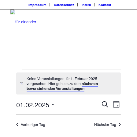
Impressum
Datenschutz
Intern
Kontakt
Veranstaltungen
Keine Veranstaltungen für 1. Februar 2025
für
vorgesehen. Hier geht es zu den
nächsten
Hinweis
bevorstehenden Veranstaltungen
.
1.
Veransta
Veranst
01.02.2025
Suche
Februar
Tag
Ansicht
Suche
Datum
Navigat
2025
wählen.
und
Vorheriger Tag
Nächster Tag
Ansichten