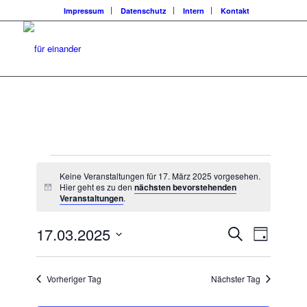
Impressum
Datenschutz
Intern
Kontakt
Veranstaltungen
Keine Veranstaltungen für 17. März 2025 vorgesehen.
für
Hier geht es zu den
nächsten bevorstehenden
Hinweis
Veranstaltungen
.
17.
Veransta
Veranst
17.03.2025
Suche
März
Tag
Ansicht
Suche
Datum
Navigat
2025
wählen.
und
Vorheriger Tag
Nächster Tag
Ansichten