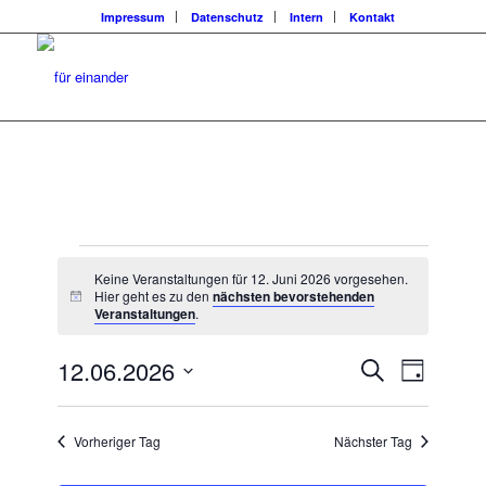
Impressum
Datenschutz
Intern
Kontakt
Veranstaltungen
Keine Veranstaltungen für 12. Juni 2026 vorgesehen.
für
Hier geht es zu den
nächsten bevorstehenden
Hinweis
Veranstaltungen
.
12.
Veransta
Veranst
12.06.2026
Suche
Juni
Tag
Ansicht
Suche
Datum
Navigat
2026
wählen.
und
Vorheriger Tag
Nächster Tag
Ansichten