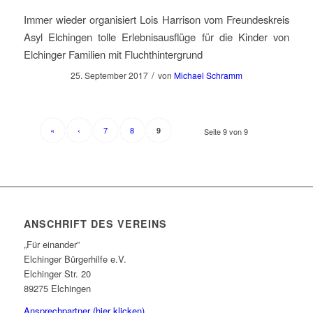
Immer wieder organisiert Lois Harrison vom Freundeskreis
Asyl Elchingen tolle Erlebnisausflüge für die Kinder von
Elchinger Familien mit Fluchthintergrund
/
25. September 2017
von
Michael Schramm
«
‹
7
8
9
Seite 9 von 9
ANSCHRIFT DES VEREINS
„Für einander”
Elchinger Bürgerhilfe e.V.
Elchinger Str. 20
89275 Elchingen
Ansprechpartner (hier klicken)