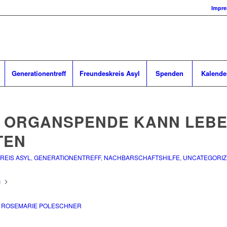
Impr
Generationentreff
Freundeskreis Asyl
Spenden
Kalende
E ORGANSPENDE KANN LEB
TEN
REIS ASYL
,
GENERATIONENTREFF
,
NACHBARSCHAFTSHILFE
,
UNCATEGORI
n
N
ROSEMARIE POLESCHNER